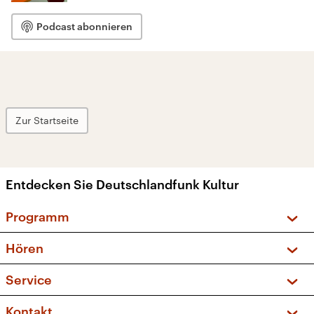
Podcast abonnieren
Zur Startseite
Entdecken Sie Deutschlandfunk Kultur
Programm
Vorschau und Rückschau
Hören
Sendungen und Podcasts
Livestream
Service
Musikliste
Frequenzen (UKW + DAB+)
FAQ
Kontakt
Kakadu – Das Kinderprogramm