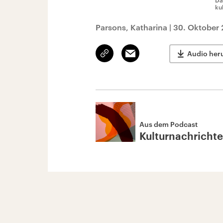
Da
ku
Parsons, Katharina
|
30. Oktober 
Link
Email
Audio her
kopieren/teilen
Aus dem Podcast
Kulturnachricht