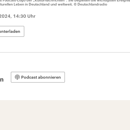
s Podcast-Logo der „Kulturnachrichten“. Sie begleiten die wichtigsten Ereign
lturellen Leben in Deutschland und weltweit.
© Deutschlandradio
2024, 14:30 Uhr
unterladen
Podcast abonnieren
en