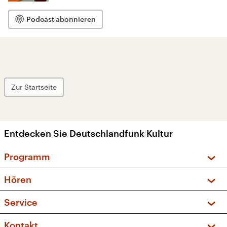
Podcast abonnieren
Zur Startseite
Entdecken Sie Deutschlandfunk Kultur
Programm
Vorschau und Rückschau
Hören
Sendungen und Podcasts
Livestream
Service
Musikliste
Frequenzen (UKW + DAB+)
FAQ
Kontakt
Kakadu – Das Kinderprogramm