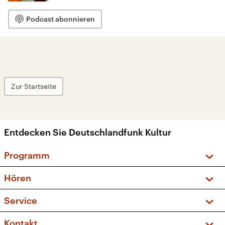
Podcast abonnieren
Zur Startseite
Entdecken Sie Deutschlandfunk Kultur
Programm
Vorschau und Rückschau
Hören
Sendungen und Podcasts
Livestream
Service
Musikliste
Frequenzen (UKW + DAB+)
FAQ
Kontakt
Kakadu – Das Kinderprogramm