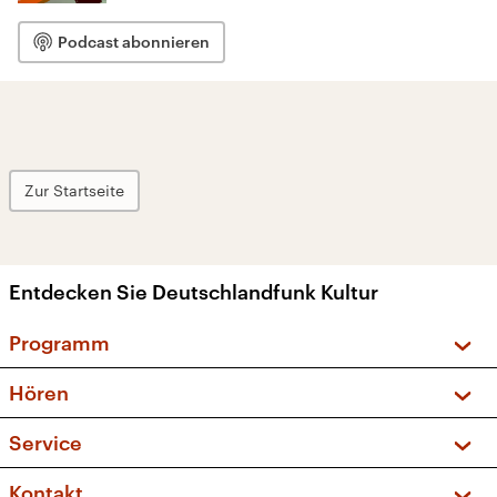
Podcast abonnieren
Zur Startseite
Entdecken Sie Deutschlandfunk Kultur
Programm
Vorschau und Rückschau
Hören
Sendungen und Podcasts
Livestream
Service
Musikliste
Frequenzen (UKW + DAB+)
FAQ
Kontakt
Kakadu – Das Kinderprogramm