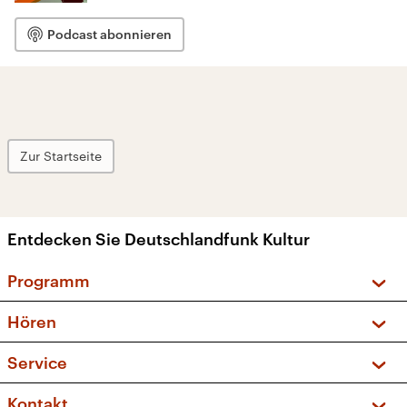
Podcast abonnieren
Zur Startseite
Entdecken Sie Deutschlandfunk Kultur
Programm
Vorschau und Rückschau
Hören
Sendungen und Podcasts
Livestream
Service
Musikliste
Frequenzen (UKW + DAB+)
FAQ
Kontakt
Kakadu – Das Kinderprogramm