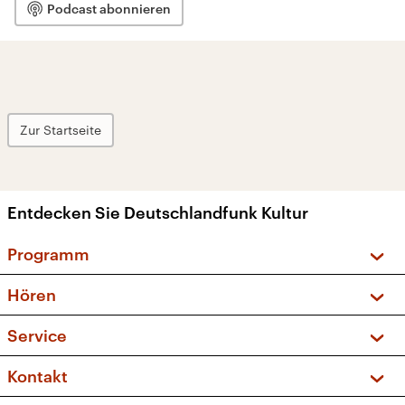
Podcast abonnieren
Zur Startseite
Entdecken Sie Deutschlandfunk Kultur
Programm
Vorschau und Rückschau
Hören
Sendungen und Podcasts
Livestream
Service
Musikliste
Frequenzen (UKW + DAB+)
FAQ
Kontakt
Kakadu – Das Kinderprogramm
Apps
Archiv