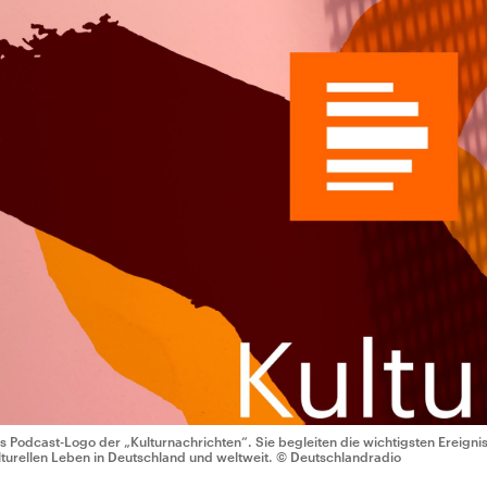
s Podcast-Logo der „Kulturnachrichten“. Sie begleiten die wichtigsten Ereign
lturellen Leben in Deutschland und weltweit.
© Deutschlandradio