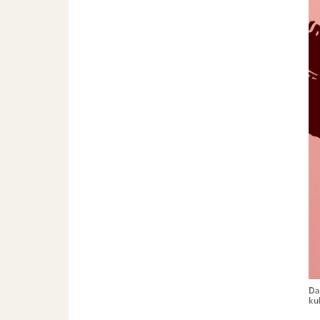
Da
ku