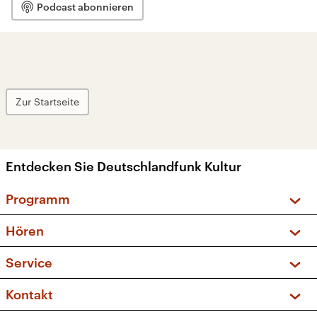
Podcast abonnieren
Zur Startseite
Entdecken Sie Deutschlandfunk Kultur
Programm
Vorschau und Rückschau
Hören
Sendungen und Podcasts
Livestream
Service
Musikliste
Frequenzen (UKW + DAB+)
FAQ
Kontakt
Kakadu – Das Kinderprogramm
Apps
Archiv