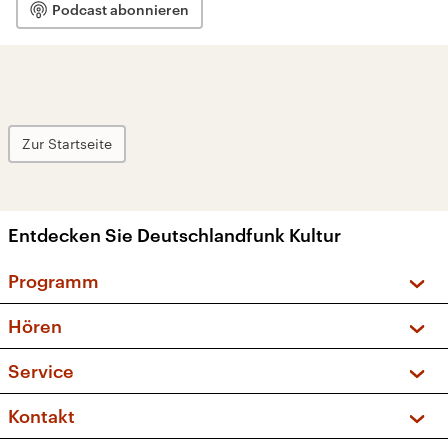
Podcast abonnieren
Zur Startseite
Entdecken Sie Deutschlandfunk Kultur
Programm
Vorschau und Rückschau
Hören
Sendungen und Podcasts
Livestream
Service
Musikliste
Frequenzen (UKW + DAB+)
FAQ
Kontakt
Kakadu – Das Kinderprogramm
Apps
Archiv