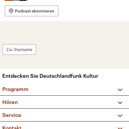
Podcast abonnieren
Zur Startseite
Entdecken Sie Deutschlandfunk Kultur
Programm
Vorschau und Rückschau
Hören
Sendungen und Podcasts
Livestream
Service
Musikliste
Frequenzen (UKW + DAB+)
FAQ
Kontakt
Kakadu – Das Kinderprogramm