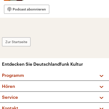
Podcast abonnieren
Zur Startseite
Entdecken Sie Deutschlandfunk Kultur
Programm
Vorschau und Rückschau
Hören
Sendungen und Podcasts
Livestream
Service
Musikliste
Frequenzen (UKW + DAB+)
FAQ
Kontakt
Kakadu – Das Kinderprogramm