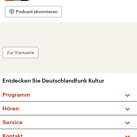
Podcast abonnieren
Zur Startseite
Entdecken Sie Deutschlandfunk Kultur
Programm
Vorschau und Rückschau
Hören
Sendungen und Podcasts
Livestream
Service
Musikliste
Frequenzen (UKW + DAB+)
FAQ
Kontakt
Kakadu – Das Kinderprogramm