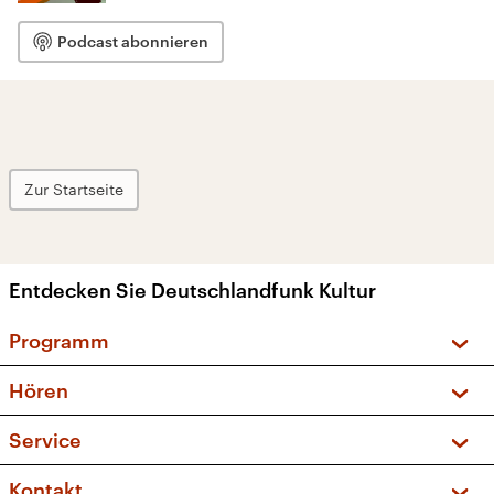
Podcast abonnieren
Zur Startseite
Entdecken Sie Deutschlandfunk Kultur
Programm
Vorschau und Rückschau
Hören
Sendungen und Podcasts
Livestream
Service
Musikliste
Frequenzen (UKW + DAB+)
FAQ
Kontakt
Kakadu – Das Kinderprogramm