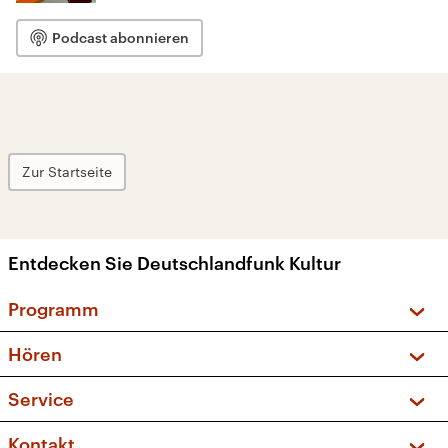
Podcast abonnieren
Zur Startseite
Entdecken Sie Deutschlandfunk Kultur
Programm
Vorschau und Rückschau
Hören
Sendungen und Podcasts
Livestream
Service
Musikliste
Frequenzen (UKW + DAB+)
FAQ
Kontakt
Kakadu – Das Kinderprogramm