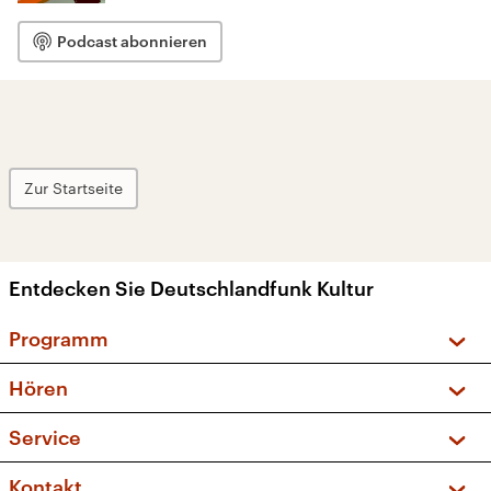
Podcast abonnieren
Zur Startseite
Entdecken Sie Deutschlandfunk Kultur
Programm
Vorschau und Rückschau
Hören
Sendungen und Podcasts
Livestream
Service
Musikliste
Frequenzen (UKW + DAB+)
FAQ
Kontakt
Kakadu – Das Kinderprogramm