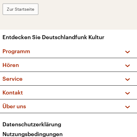
Zur Startseite
Entdecken Sie Deutschlandfunk Kultur
Programm
Vorschau und Rückschau
Hören
Sendungen und Podcasts
Livestream
Service
Musikliste
Frequenzen (UKW + DAB+)
FAQ
Kontakt
Kakadu – Das Kinderprogramm
Apps
Archiv
Hörerservice
Über uns
Newsletter
Social Media
Deutschlandradio
RSS
Datenschutzerklärung
Presse
Veranstaltungen
Nutzungsbedingungen