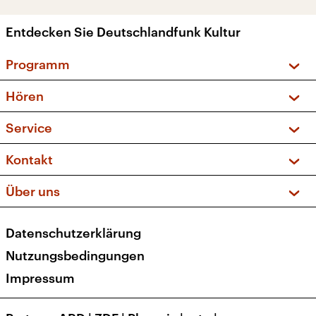
Entdecken Sie Deutschlandfunk Kultur
Programm
Vorschau und Rückschau
Hören
Sendungen und Podcasts
Livestream
Service
Musikliste
Frequenzen (UKW + DAB+)
FAQ
Kontakt
Kakadu – Das Kinderprogramm
Apps
Archiv
Hörerservice
Über uns
Newsletter
Social Media
Deutschlandradio
RSS
Datenschutzerklärung
Presse
Veranstaltungen
Nutzungsbedingungen
Karriere
Impressum
Transparenz
Korrekturen und Richtigstellungen