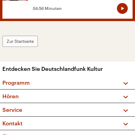
04:56 Minuten
Zur Startseite
Entdecken Sie Deutschlandfunk Kultur
Programm
Vorschau und Rückschau
Hören
Sendungen und Podcasts
Livestream
Service
Musikliste
Frequenzen (UKW + DAB+)
FAQ
Kontakt
Kakadu – Das Kinderprogramm
Apps
Archiv
Hörerservice