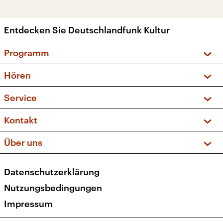
Entdecken Sie Deutschlandfunk Kultur
Programm
Vorschau und Rückschau
Hören
Sendungen und Podcasts
Livestream
Service
Musikliste
Frequenzen (UKW + DAB+)
FAQ
Kontakt
Kakadu – Das Kinderprogramm
Apps
Archiv
Hörerservice
Über uns
Newsletter
Social Media
Deutschlandradio
RSS
Datenschutzerklärung
Presse
Veranstaltungen
Nutzungsbedingungen
Karriere
Impressum
Transparenz