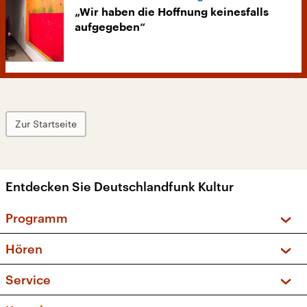
„Wir haben die Hoffnung keinesfalls
aufgegeben“
Zur Startseite
Entdecken Sie Deutschlandfunk Kultur
Programm
Vorschau und Rückschau
Hören
Sendungen und Podcasts
Livestream
Service
Musikliste
Frequenzen (UKW + DAB+)
FAQ