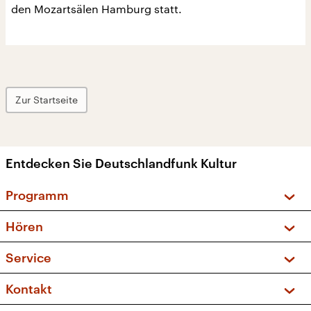
den Mozartsälen Hamburg statt.
Zur Startseite
Entdecken Sie Deutschlandfunk Kultur
Programm
Vorschau und Rückschau
Hören
Sendungen und Podcasts
Livestream
Service
Musikliste
Frequenzen (UKW + DAB+)
FAQ
Kontakt
Kakadu – Das Kinderprogramm
Apps
Archiv