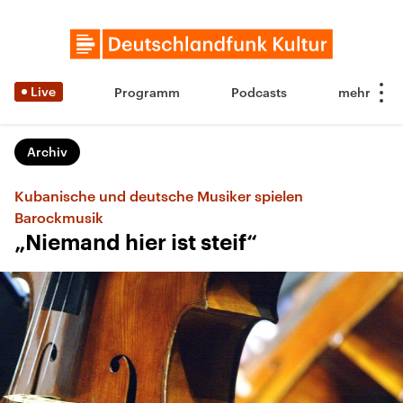
Live
Programm
Podcasts
Archiv
Kubanische und deutsche Musiker spielen
Barockmusik
„Niemand hier ist steif“