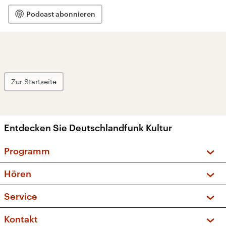
Podcast abonnieren
Zur Startseite
Entdecken Sie Deutschlandfunk Kultur
Programm
Vorschau und Rückschau
Hören
Sendungen und Podcasts
Livestream
Service
Musikliste
Frequenzen (UKW + DAB+)
FAQ
Kontakt
Kakadu – Das Kinderprogramm