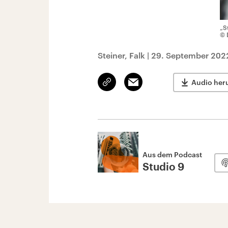
„S
© 
Steiner, Falk
|
29. September 2022
Link
Email
Audio her
kopieren/teilen
Aus dem Podcast
Studio 9