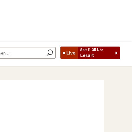
Seit
11:05
Uhr
Live
Lesart
s