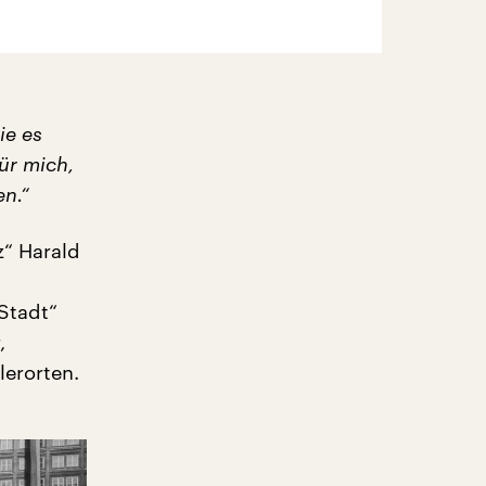
ie es
ür mich,
n.“
z“ Harald
Stadt“
,
lerorten.