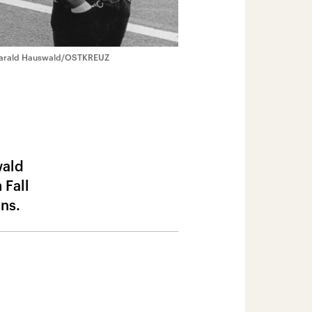
arald Hauswald/OSTKREUZ
wald
 Fall
ns.