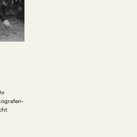
hr
tografen-
cht