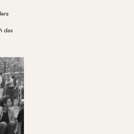
ders
ch das