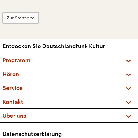
Zur Startseite
Entdecken Sie Deutschlandfunk Kultur
Programm
Vorschau und Rückschau
Hören
Sendungen und Podcasts
Livestream
Service
Musikliste
Frequenzen (UKW + DAB+)
FAQ
Kontakt
Kakadu – Das Kinderprogramm
Apps
Archiv
Hörerservice
Über uns
Newsletter
Social Media
Deutschlandradio
RSS
Datenschutzerklärung
Presse