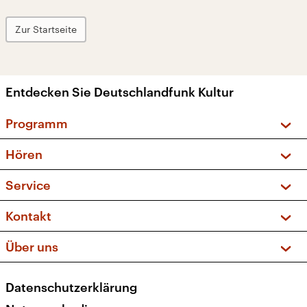
Zur Startseite
Entdecken Sie Deutschlandfunk Kultur
Programm
Vorschau und Rückschau
Hören
Sendungen und Podcasts
Livestream
Service
Musikliste
Frequenzen (UKW + DAB+)
FAQ
Kontakt
Kakadu – Das Kinderprogramm
Apps
Archiv
Hörerservice
Über uns
Newsletter
Social Media
Deutschlandradio
RSS
Datenschutzerklärung
Presse
Veranstaltungen