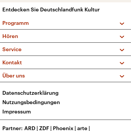
Entdecken Sie Deutschlandfunk Kultur
Programm
Vorschau und Rückschau
Hören
Sendungen und Podcasts
Livestream
Service
Musikliste
Frequenzen (UKW + DAB+)
FAQ
Kontakt
Kakadu – Das Kinderprogramm
Apps
Archiv
Hörerservice
Über uns
Newsletter
Social Media
Deutschlandradio
RSS
Datenschutzerklärung
Presse
Veranstaltungen
Nutzungsbedingungen
Karriere
Impressum
Transparenz
Korrekturen und Richtigstellungen
Partner
ARD
|
ZDF
|
Phoenix
|
arte
|