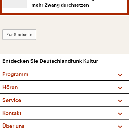
mehr Zwang durchsetzen
Zur Startseite
Entdecken Sie Deutschlandfunk Kultur
Programm
Vorschau und Rückschau
Hören
Sendungen und Podcasts
Livestream
Service
Musikliste
Frequenzen (UKW + DAB+)
FAQ
Kontakt
Kakadu – Das Kinderprogramm
Apps
Archiv
Hörerservice
Über uns