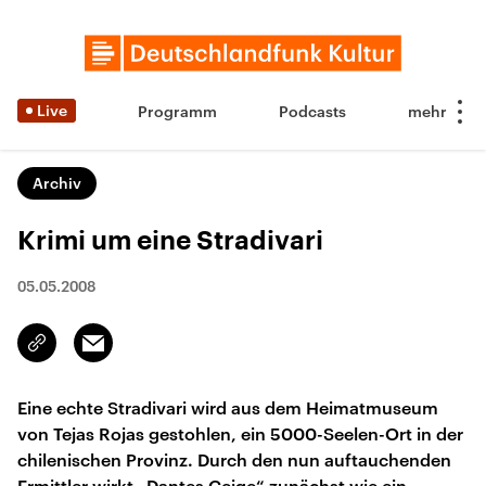
Live
Programm
Podcasts
Archiv
Krimi um eine Stradivari
05.05.2008
Email
Link
kopieren/teilen
Eine echte Stradivari wird aus dem Heimatmuseum
von Tejas Rojas gestohlen, ein 5000-Seelen-Ort in der
chilenischen Provinz. Durch den nun auftauchenden
Ermittler wirkt „Dantes Geige“ zunächst wie ein