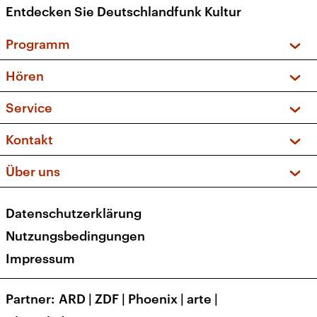
Entdecken Sie Deutschlandfunk Kultur
Programm
Vorschau und Rückschau
Hören
Sendungen und Podcasts
Livestream
Service
Musikliste
Frequenzen (UKW + DAB+)
FAQ
Kontakt
Kakadu – Das Kinderprogramm
Apps
Archiv
Hörerservice
Über uns
Newsletter
Social Media
Deutschlandradio
RSS
Datenschutzerklärung
Presse
Veranstaltungen
Nutzungsbedingungen
Karriere
Impressum
Transparenz
Korrekturen und Richtigstellungen
Partner
ARD
|
ZDF
|
Phoenix
|
arte
|
Barrierefreiheit