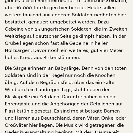
gibt es diesen Sammelfriedhof für deutsche Soldaten,
über 10.000 Tote liegen hier bereits. Heute sollen
weitere tausend aus anderen Soldatenfriedhöfen hier
bestattet, genauer: umgebettet werden. Dazu
Gebeine von 25 ungarischen Soldaten, die im Zweiten
Weltkrieg auf deutscher Seite gekämpft haben. In der
Grube liegen schon fast alle Gebeine in hellen
Holzsärgen. Davor noch ein weiteres, gut vier Meter
hohes Kreuz aus Birkenstämmen.
Die Särge erinnern an Babysärge. Denn von den toten
Soldaten sind in der Regel nur noch die Knochen
übrig. Auf dem Begräbnisfeld, über das ein kalter
Wind und ein Landregen fegt, steht neben der
Blaskapelle ein Zeltdach. Darunter haben sich die
Ehrengäste und die Angehörigen der Gefallenen auf
Plastikstühle gesetzt. Es sind meist betagte Damen
und Herren aus Deutschland, deren Väter, Onkel oder
Großväter hier liegen. Die Musik wird getragener, die
Gedenkveranstaltung beginnt. Mit der „Träumerei“