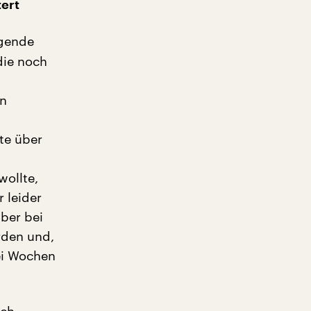
tert
egende
die noch
en
te über
wollte,
 leider
aber bei
rden und,
ei Wochen