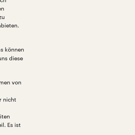
uch
en
zu
nbieten.
as können
uns diese
hmen von
r nicht
iten
. Es ist