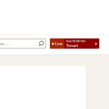
Seit
15:05
Uhr
Live
Tonart