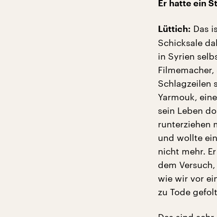
Er hatte ein 
Das is
Lüttich:
Schicksale da
in Syrien selb
Filmemacher, 
Schlagzeilen 
Yarmouk, eine
sein Leben do
runterziehen m
und wollte ei
nicht mehr. Er
dem Versuch,
wie wir vor e
zu Tode gefol