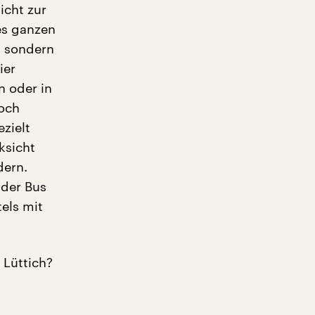
icht zur
es ganzen
, sondern
ier
n oder in
noch
zielt
ksicht
dern.
 der Bus
els mit
 Lüttich?