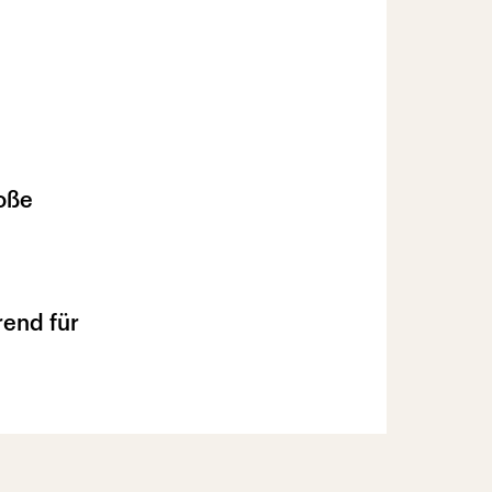
oße
rend für