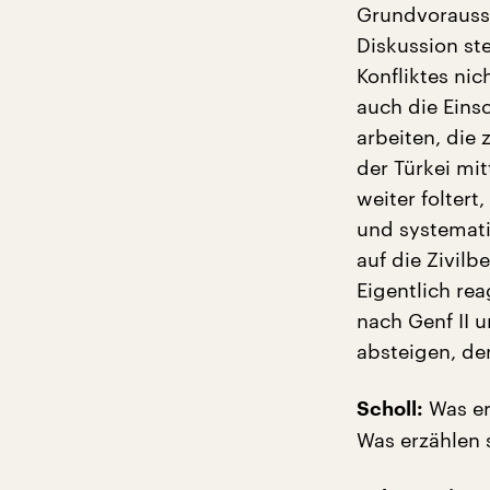
Grundvorausse
Diskussion st
Konfliktes nic
auch die Eins
arbeiten, die 
der Türkei mi
weiter foltert
und systemati
auf die Zivilb
Eigentlich re
nach Genf II 
absteigen, de
Was er
Scholl:
Was erzählen 