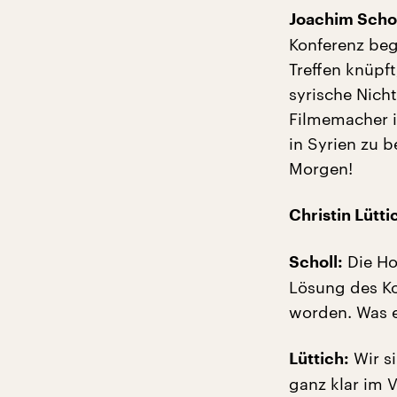
Joachim Schol
Konferenz beg
Treffen knüpft
syrische Nich
Filmemacher 
in Syrien zu b
Morgen!
Christin Lütti
Die Ho
Scholl:
Lösung des Ko
worden. Was e
Wir si
Lüttich:
ganz klar im 