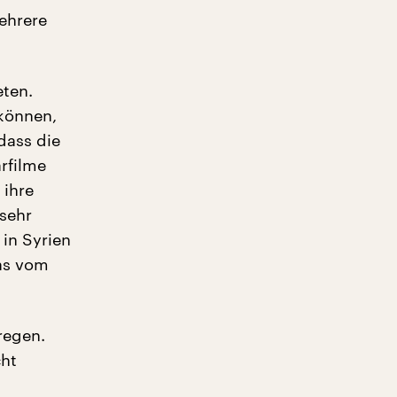
mehrere
eten.
 können,
dass die
rfilme
 ihre
 sehr
 in Syrien
as vom
regen.
cht