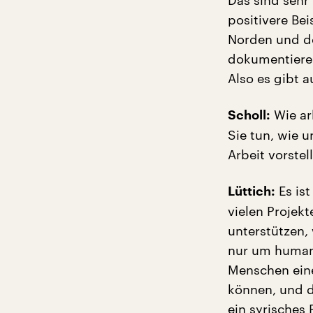
Das sind sehr
positivere Be
Norden und dor
dokumentieren
Also es gibt a
Wie ar
Scholl:
Sie tun, wie 
Arbeit vorstel
Es ist
Lüttich:
vielen Projek
unterstützen, 
nur um humani
Menschen eine
können, und da
ein syrisches 