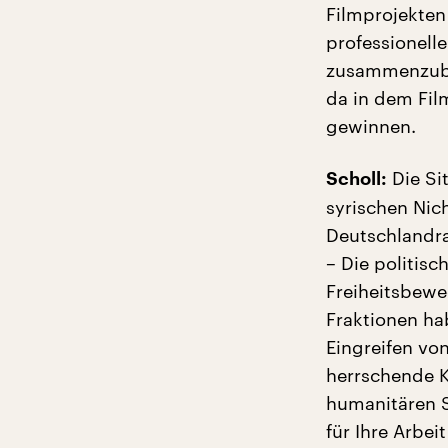
Filmprojekten
professionel
zusammenzubri
da in dem Fil
gewinnen.
Die Sit
Scholl:
syrischen Nic
Deutschlandrad
– Die politisc
Freiheitsbewe
Fraktionen ha
Eingreifen vo
herrschende K
humanitären S
für Ihre Arbe