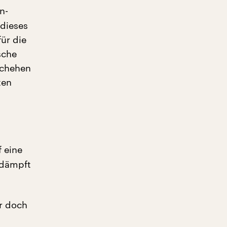
n-
dieses
für die
sche
schehen
ten
f eine
edämpft
er doch