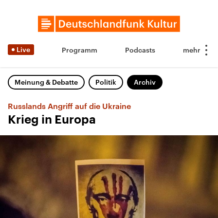
Live
Programm
Podcasts
Meinung & Debatte
Politik
Archiv
Russlands Angriff auf die Ukraine
Krieg in Europa