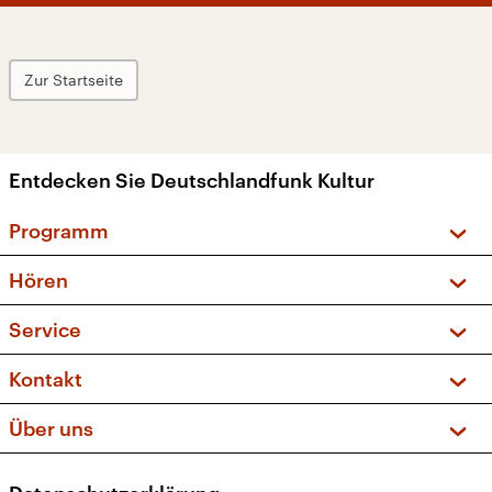
Zur Startseite
Entdecken Sie Deutschlandfunk Kultur
Programm
Vorschau und Rückschau
Hören
Sendungen und Podcasts
Livestream
Service
Musikliste
Frequenzen (UKW + DAB+)
FAQ
Kontakt
Kakadu – Das Kinderprogramm
Apps
Archiv
Hörerservice
Über uns
Newsletter
Social Media
Deutschlandradio
RSS