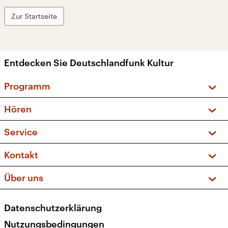
Zur Startseite
Entdecken Sie Deutschlandfunk Kultur
Programm
Vorschau und Rückschau
Hören
Sendungen und Podcasts
Livestream
Service
Musikliste
Frequenzen (UKW + DAB+)
FAQ
Kontakt
Kakadu – Das Kinderprogramm
Apps
Archiv
Hörerservice
Über uns
Newsletter
Social Media
Deutschlandradio
RSS
Datenschutzerklärung
Presse
Veranstaltungen
Nutzungsbedingungen