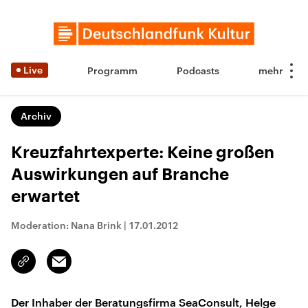
Live
Programm
Podcasts
Archiv
Kreuzfahrtexperte: Keine großen
Auswirkungen auf Branche
erwartet
Moderation: Nana Brink
|
17.01.2012
Email
Link
kopieren/teilen
Der Inhaber der Beratungsfirma SeaConsult, Helge