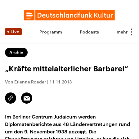
Live
Programm
Podcasts
Archiv
„Kräfte mittelalterlicher Barbarei“
Von Etienne Roeder
|
11.11.2013
Email
Link
kopieren/teilen
Im Berliner Centrum Judaicum werden
Diplomatenberichte aus 48 Ländervertretungen rund
um den 9. November 1938 gezeigt. Die
Einschätzungen reichten von Urteilen, es handle sich