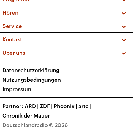
Vorschau und Rückschau
Hören
Sendungen und Podcasts
Livestream
Service
Musikliste
Frequenzen (UKW + DAB+)
FAQ
Kontakt
Kakadu – Das Kinderprogramm
Apps
Archiv
Hörerservice
Über uns
Newsletter
Social Media
Deutschlandradio
RSS
Datenschutzerklärung
Presse
Veranstaltungen
Nutzungsbedingungen
Karriere
Impressum
Transparenz
Korrekturen und Richtigstellungen
Partner
ARD
|
ZDF
|
Phoenix
|
arte
|
Barrierefreiheit
Chronik der Mauer
Deutschlandradio © 2026