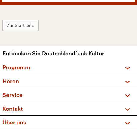
Zur Startseite
Entdecken Sie Deutschlandfunk Kultur
Programm
Vorschau und Rückschau
Hören
Sendungen und Podcasts
Livestream
Service
Musikliste
Frequenzen (UKW + DAB+)
FAQ
Kontakt
Kakadu – Das Kinderprogramm
Apps
Archiv
Hörerservice
Über uns
Newsletter
Social Media
Deutschlandradio
RSS