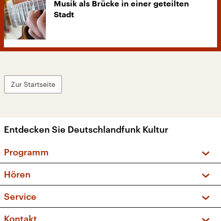
Musik als Brücke in einer geteilten
Stadt
Zur Startseite
Entdecken Sie Deutschlandfunk Kultur
Programm
Vorschau und Rückschau
Hören
Sendungen und Podcasts
Livestream
Service
Musikliste
Frequenzen (UKW + DAB+)
FAQ
Kontakt
Kakadu – Das Kinderprogramm