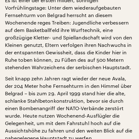
Es ist einer der ersten milden, sonnigen
Vorfrühlingstage: Unter dem wiederaufgebauten
Fernsehturm von Belgrad herrscht an diesem
Wochenende reges Treiben: Jugendliche verbessern
auf dem Basketballfeld ihre Wurftechnik, eine
großzügige Kletter- und Spiellandschaft wird von den
Kleinen genutzt, Eltern verfolgen ihren Nachwuchs in
der entspannten Gewissheit, dass die Kinder hier in
Ruhe toben können, zu Füßen des auf 500 Metern
stehenden Wahrzeichens der serbischen Hauptstadt.
Seit knapp zehn Jahren ragt wieder der neue Avala,
der 204 Meter hohe Fernsehturm in den Himmel über
Belgrad – bis zum 29. April 1999 stand hier die alte,
schlanke Stahlbetonkonstruktion, bevor sie durch
einen Bombenangriff der NATO-Verbände zerstört
wurde. Heute nutzen Wochenend-Ausflügler die
Gelegenheit, um mit dem Fahrstuhl hoch auf die
Aussichtshöhe zu fahren und den weiten Blick auf die
nahegelegene Hauptstadt zu werfen.