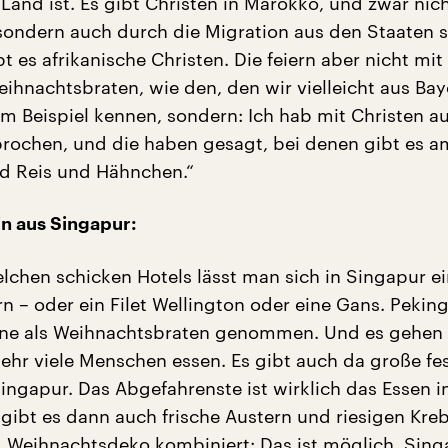
Land ist. Es gibt Christen in Marokko, und zwar nic
sondern auch durch die Migration aus den Staaten s
t es afrikanische Christen. Die feiern aber nicht mi
eihnachtsbraten, wie den, den wir vielleicht aus Ba
m Beispiel kennen, sondern: Ich hab mit Christen 
ochen, und die haben gesagt, bei denen gibt es a
d Reis und Hähnchen.“
n aus Singapur:
lchen schicken Hotels lässt man sich in Singapur e
rn – oder ein Filet Wellington oder eine Gans. Pekin
rne als Weihnachtsbraten genommen. Und es gehen
sehr viele Menschen essen. Es gibt auch da große fes
ingapur. Das Abgefahrenste ist wirklich das Essen i
gibt es dann auch frische Austern und riesigen Kreb
Weihnachtsdeko kombiniert: Das ist möglich. Sing