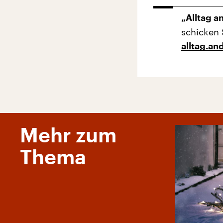
„Alltag a
schicken 
alltag.a
Mehr zum
Thema