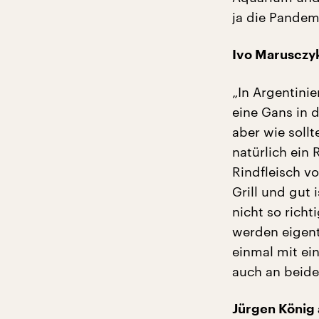
ja die Pandemi
Ivo Marusczyk
„In Argentini
eine Gans in 
aber wie sollt
natürlich ein 
Rindfleisch v
Grill und gut 
nicht so rich
werden eigentl
einmal mit ei
auch an beide
Jürgen König 