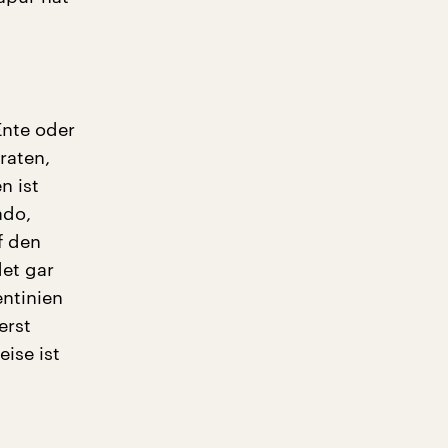
Ente oder
raten,
n ist
ado,
f den
det gar
entinien
erst
ise ist