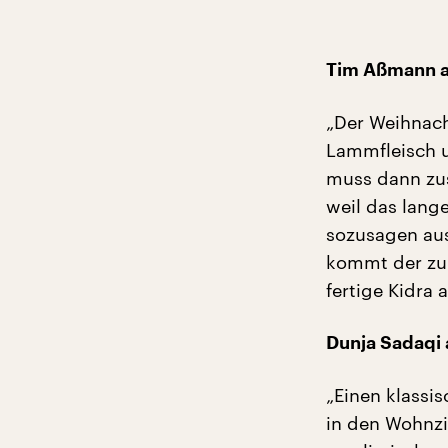
Tim Aßmann au
„Der Weihnacht
Lammfleisch u
muss dann zu
weil das lang
sozusagen aus
kommt der zum
fertige Kidra
Dunja Sadaqi 
„Einen klassi
in den Wohnzi