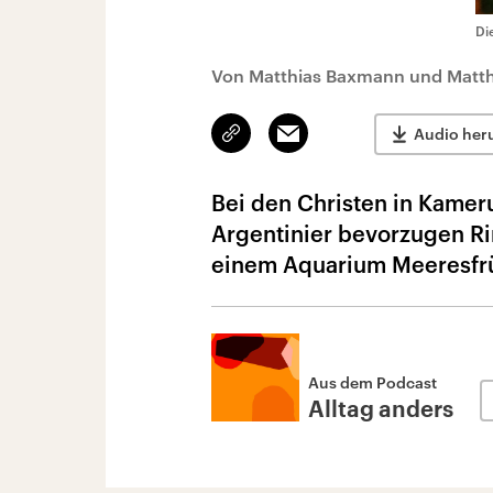
Di
Von Matthias Baxmann und Matth
Link
Email
Audio her
kopieren/teilen
Bei den Christen in Kamer
Argentinier bevorzugen Ri
einem Aquarium Meeresfrü
Aus dem Podcast
Alltag anders