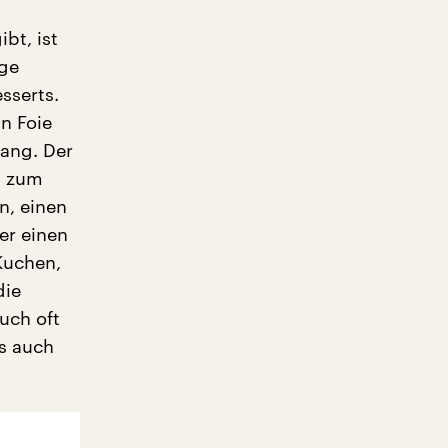
bt, ist
ige
sserts.
nn Foie
ang. Der
n zum
n, einen
er einen
 Kuchen,
die
auch oft
s auch