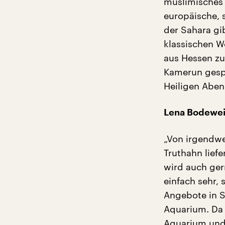
muslimisches 
europäische, 
der Sahara gib
klassischen W
aus Hessen zu
Kamerun gespr
Heiligen Aben
Lena Bodewei
„Von irgendwe
Truthahn liefe
wird auch ge
einfach sehr, 
Angebote in S
Aquarium. Da 
Aquarium und 