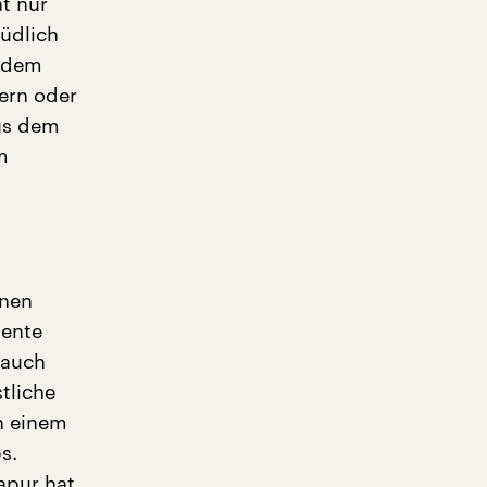
ht nur
üdlich
t dem
yern oder
aus dem
m
inen
gente
 auch
tliche
n einem
s.
apur hat