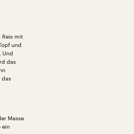
 Reis mit
Topf und
. Und
rd das
ann
 das
der Masse
 ein