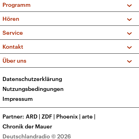
Programm
Vorschau und Rückschau
Hören
Sendungen und Podcasts
Livestream
Service
Musikliste
Frequenzen (UKW + DAB+)
FAQ
Kontakt
Kakadu – Das Kinderprogramm
Apps
Archiv
Hörerservice
Über uns
Newsletter
Social Media
Deutschlandradio
RSS
Datenschutzerklärung
Presse
Veranstaltungen
Nutzungsbedingungen
Karriere
Impressum
Transparenz
Korrekturen und Richtigstellungen
Partner
ARD
|
ZDF
|
Phoenix
|
arte
|
Barrierefreiheit
Chronik der Mauer
Deutschlandradio © 2026