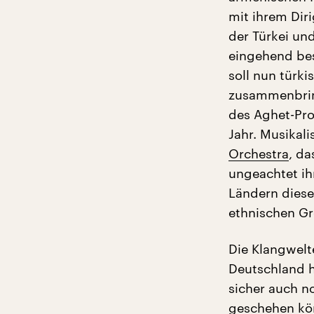
mit ihrem Dir
der Türkei un
eingehend bes
soll nun türk
zusammenbrin
des Aghet-Pr
Jahr. Musikali
Orchestra
, da
ungeachtet ihr
Ländern dieser
ethnischen G
Die Klangwelt
Deutschland h
sicher auch n
geschehen kön