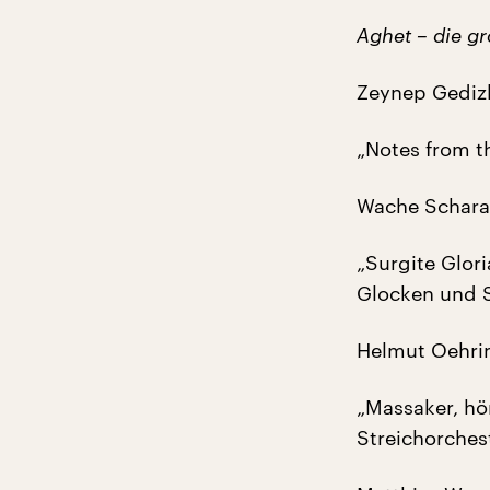
Aghet – die g
Zeynep Gedizl
„Notes from t
Wache Schara
„Surgite Glori
Glocken und S
Helmut Oehri
„Massaker, hö
Streichorches