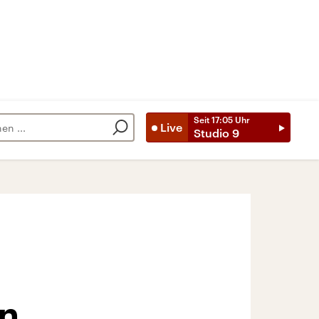
Seit
17:05
Uhr
Live
Studio 9
n