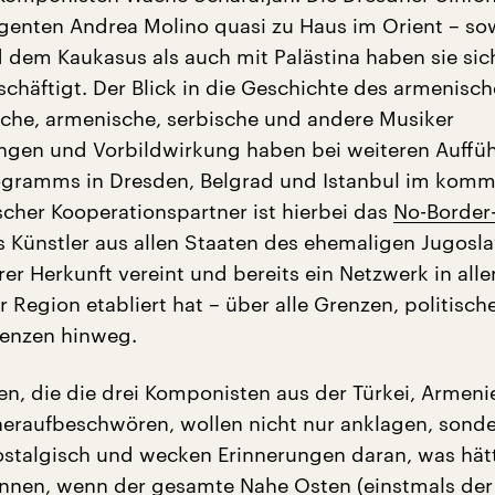
igenten Andrea Molino quasi zu Haus im Orient – so
d dem Kaukasus als auch mit Palästina haben sie sic
chäftigt. Der Blick in die Geschichte des armenisch
ische, armenische, serbische und andere Musiker
gen und Vorbildwirkung haben bei weiteren Auffü
ogramms in Dresden, Belgrad und Istanbul im kom
scher Kooperationspartner ist hierbei das
No-Border
s Künstler aus allen Staaten des ehemaligen Jugosl
er Herkunft vereint und bereits ein Netzwerk in alle
 Region etabliert hat – über alle Grenzen, politisc
renzen hinweg.
en, die die drei Komponisten aus der Türkei, Armen
eraufbeschwören, wollen nicht nur anklagen, sonde
ostalgisch und wecken Erinnerungen daran, was hät
nen, wenn der gesamte Nahe Osten (einstmals der 