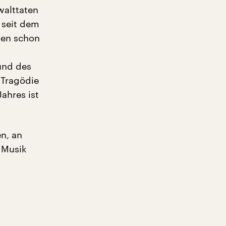
walttaten
 seit dem
ben schon
und des
 Tragödie
ahres ist
n, an
 Musik