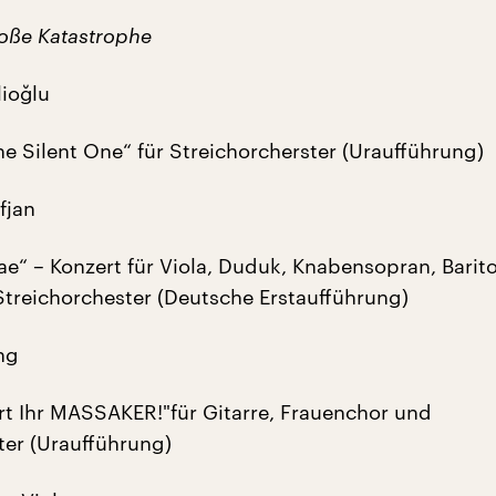
roße Katastrophe
ioğlu
he Silent One“ für Streichorcherster (Uraufführung)
fjan
ae“ – Konzert für Viola, Duduk, Knabensopran, Barit
treichorchester (Deutsche Erstaufführung)
ng
rt Ihr MASSAKER!"für Gitarre, Frauenchor und
ter (Uraufführung)