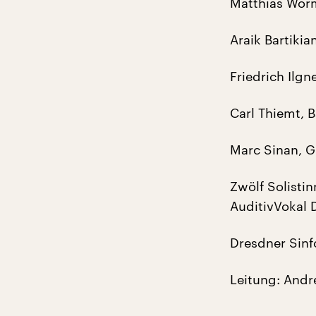
Matthias Worm
Araik Bartiki
Friedrich Ilg
Carl Thiemt, B
Marc Sinan, G
Zwölf Solist
AuditivVokal 
Dresdner Sinf
Leitung: Andr