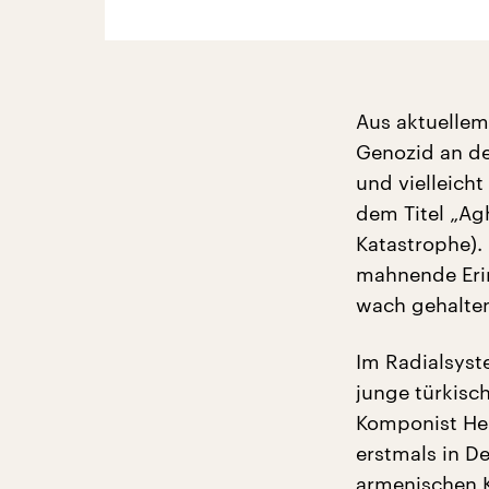
Aus aktuellem
Genozid an de
und vielleich
dem Titel „Ag
Katastrophe).
mahnende Eri
wach gehalte
Im Radialsyst
junge türkisc
Komponist He
erstmals in D
armenischen K