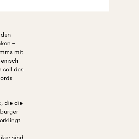
 den
nken –
ramms mit
menisch
 soll das
mords
, die die
nburger
rklingt
iker sind