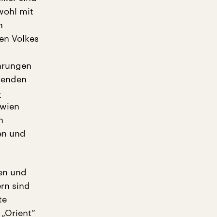
wohl mit
h
en Volkes
hrungen
menden
-
awien
n
hen und
ien und
rn sind
te
„Orient“