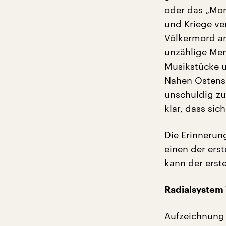
oder das „Mor
und Kriege ve
Völkermord a
unzählige Men
Musikstücke u
Nahen Ostens
unschuldig zu 
klar, dass sic
Die Erinnerun
einen der ers
kann der erste
Radialsystem 
Aufzeichnung