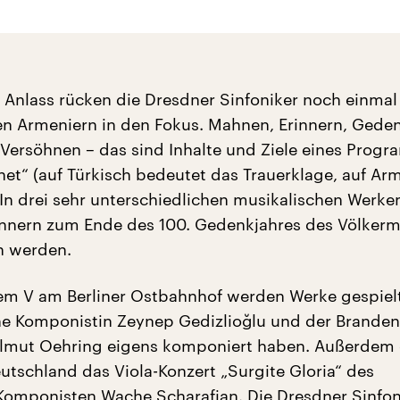
 Anlass rücken die Dresdner Sinfoniker noch einmal
n Armeniern in den Fokus. Mahnen, Erinnern, Gede
t Versöhnen – das sind Inhalte und Ziele eines Prog
het“ (auf Türkisch bedeutet das Trauerklage, auf Ar
 In drei sehr unterschiedlichen musikalischen Werken
nnern zum Ende des 100. Gedenkjahres des Völker
n werden.
em V am Berliner Ostbahnhof werden Werke gespielt
he Komponistin Zeynep Gedizlioğlu und der Brande
lmut Oehring eigens komponiert haben. Außerdem e
eutschland das Viola-Konzert „Surgite Gloria“ des
omponisten Wache Scharafjan. Die Dresdner Sinfon