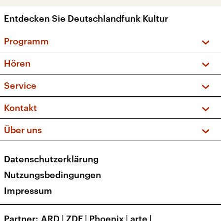
Entdecken Sie Deutschlandfunk Kultur
Programm
Vorschau und Rückschau
Hören
Sendungen und Podcasts
Livestream
Service
Musikliste
Frequenzen (UKW + DAB+)
FAQ
Kontakt
Kakadu – Das Kinderprogramm
Apps
Archiv
Hörerservice
Über uns
Newsletter
Social Media
Deutschlandradio
RSS
Datenschutzerklärung
Presse
Veranstaltungen
Nutzungsbedingungen
Karriere
Impressum
Transparenz
Korrekturen und Richtigstellungen
Partner
ARD
|
ZDF
|
Phoenix
|
arte
|