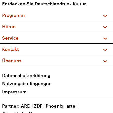
Entdecken Sie Deutschlandfunk Kultur
Programm
Vorschau und Rückschau
Hören
Sendungen und Podcasts
Livestream
Service
Musikliste
Frequenzen (UKW + DAB+)
FAQ
Kontakt
Kakadu – Das Kinderprogramm
Apps
Archiv
Hörerservice
Über uns
Newsletter
Social Media
Deutschlandradio
RSS
Datenschutzerklärung
Presse
Veranstaltungen
Nutzungsbedingungen
Karriere
Impressum
Transparenz
Korrekturen und Richtigstellungen
Partner
ARD
|
ZDF
|
Phoenix
|
arte
|
Barrierefreiheit