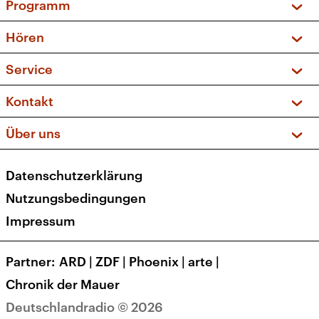
Programm
Vorschau und Rückschau
Hören
Sendungen und Podcasts
Livestream
Service
Musikliste
Frequenzen (UKW + DAB+)
FAQ
Kontakt
Kakadu – Das Kinderprogramm
Apps
Archiv
Hörerservice
Über uns
Newsletter
Social Media
Deutschlandradio
RSS
Datenschutzerklärung
Presse
Veranstaltungen
Nutzungsbedingungen
Karriere
Impressum
Transparenz
Korrekturen und Richtigstellungen
Partner
ARD
|
ZDF
|
Phoenix
|
arte
|
Barrierefreiheit
Chronik der Mauer
Deutschlandradio © 2026