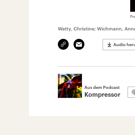
Po
Watty, Christine; Wichmann, Anne
Link
Email
Audio her
kopieren/teilen
Aus dem Podcast
Kompressor