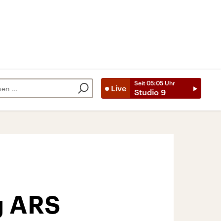
Seit
05:05
Uhr
Live
Studio 9
g ARS