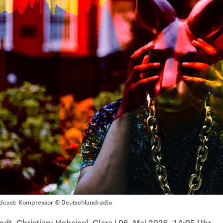
dcast: Kompressor
© Deutschlandradio
ndt, Christian; Hoheisel, Clara
|
06. Mai 2026, 14:05 Uhr