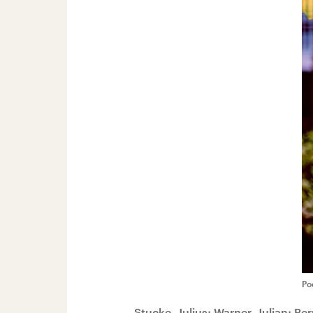
Po
Stucke, Julius; Warner, Julian; Ber