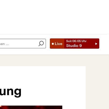
Seit
06:05
Uhr
Live
Studio 9
dung