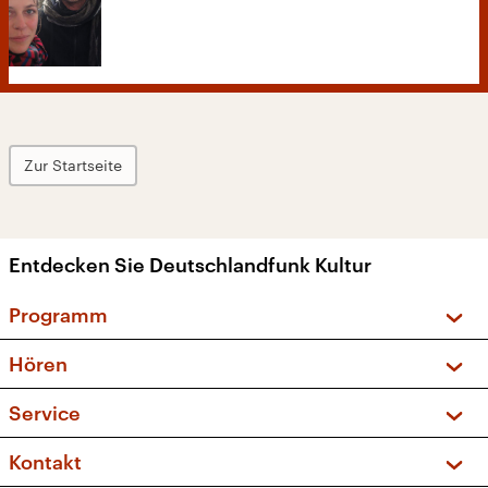
Zur Startseite
Entdecken Sie Deutschlandfunk Kultur
Programm
Vorschau und Rückschau
Hören
Sendungen und Podcasts
Livestream
Service
Musikliste
Frequenzen (UKW + DAB+)
FAQ
Kontakt
Kakadu – Das Kinderprogramm