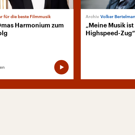
r für die beste Filmmusik
Volker Bertelma
-Omas Harmonium zum
„Meine Musik ist
olg
Highspeed-Zug“
ten