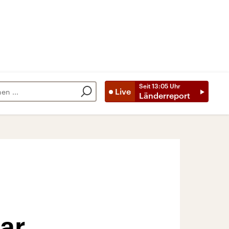
Seit
13:05
Uhr
Live
Länderreport
ar