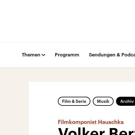
Themen
Programm
Sendungen & Podca
Film & Serie
Musik
Archiv
Filmkomponist Hauschka
Volker Be