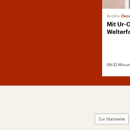
Osca
Mit Ur
Welterf
09:32 Minu
Zur Startseite