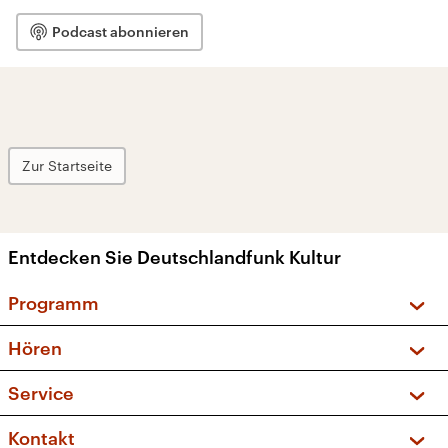
Podcast abonnieren
Zur Startseite
Entdecken Sie Deutschlandfunk Kultur
Programm
Vorschau und Rückschau
Hören
Sendungen und Podcasts
Livestream
Service
Musikliste
Frequenzen (UKW + DAB+)
FAQ
Kontakt
Kakadu – Das Kinderprogramm